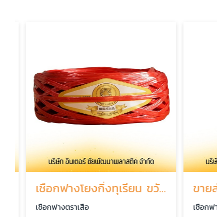
เชือกฟางโยงกิ่งทุเรียน ขวัญใจเกษตรกร ราคาส่ง
เชือกฟางตราเสือ
เชือกฟางต