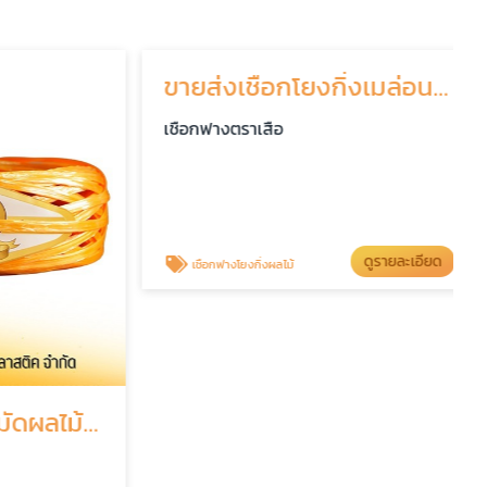
โรงงานผลิตเชือกมัดผลไม้-เชือกฟางคุณภาพราคาถูก
ขายส่งเชือกโยงกิ่งเมล่อน-เชือกฟางเนื้อดีราคาถูก
เชือกฟางตราเสือ