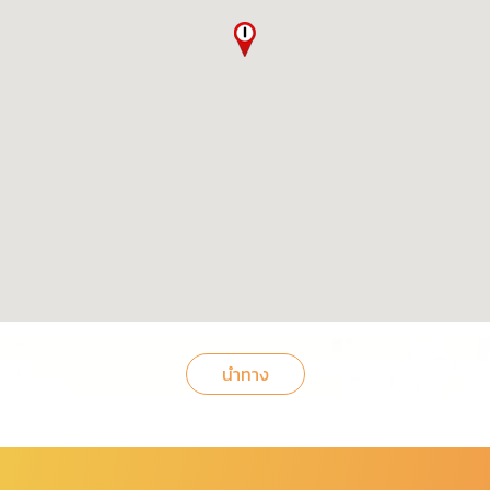
นำทาง